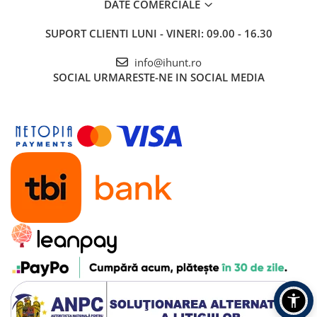
DATE COMERCIALE
Roboți Gradină
Roboți Piscină
SUPORT CLIENTI
LUNI - VINERI: 09.00 - 16.30
Accesorii Consumabile
info@ihunt.ro
Uscătoare
SOCIAL
URMARESTE-NE IN SOCIAL MEDIA
Uscătoare Haine
Lăzi Frigorifice
Coșuri de gunoi
INGRIJIRE PERSONALA
Uscătoare de Păr
Plăci de Îndreptat Părul
SPA
CASA, GRADINA SI BRICOLAJ
Sigurante inteligente
Camere de supraveghere
Climatizare