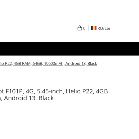
0
RO/
Lei
elio P22, 4GB RAM, 64GB, 10600mAh, Android 13, Black
t F101P, 4G, 5.45-inch, Helio P22, 4GB
 Android 13, Black