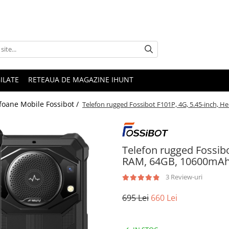
ILATE
RETEAUA DE MAGAZINE IHUNT
foane Mobile Fossibot /
Telefon rugged Fossibot F101P, 4G, 5.45-inch, H
Telefon rugged Fossibo
RAM, 64GB, 10600mAh,
3 Review-uri
695 Lei
660 Lei