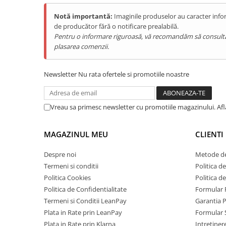
Tablete Doogee
Notă importantă:
Imaginile produselor au caracter infor
Produse Hotwav
de producător fără o notificare prealabilă.
Telefoane Mobile Hotwav
Pentru o informare riguroasă, vă recomandăm să consultați s
plasarea comenzii.
Produse Unihertz
Telefoane Mobile Unihertz
Newsletter
Nu rata ofertele si promotiile noastre
Tablete Unihertz
Produse Blackview
Telefoane Mobile Blackview
Vreau sa primesc newsletter cu promotiile magazinului. Af
Tablete Blackview
Casti Audio Blackview
MAGAZINUL MEU
CLIENTI
Produse Fossibot
Despre noi
Metode de
Telefoane Mobile Fossibot
Termeni si conditii
Politica de
Tablete Fossibot
Politica Cookies
Politica d
Produse Oukitel
Politica de Confidentialitate
Formular 
Termeni si Conditii LeanPay
Garantia 
Telefoane Mobile Oukitel
Plata in Rate prin LeanPay
Formular 
Tablete Oukitel
Plata in Rate prin Klarna
Intretiner