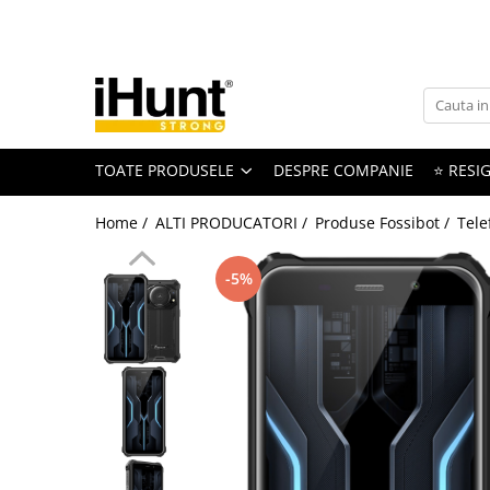
Toate Produsele
TELEFOANE & TABLETE IHUNT
Telefoane iHunt
TOATE PRODUSELE
DESPRE COMPANIE
⭐ RESIG
Smartphone
Telefoane Rezistente
Home /
ALTI PRODUCATORI /
Produse Fossibot /
Tele
Telefoane Butoane
Boxe Portabile
-5%
Casti Audio
Accesorii telefoane
Huse protectie
Smartwatch
Accesorii smartwatch
ELECTROCASNICE
Aparate de Gătit