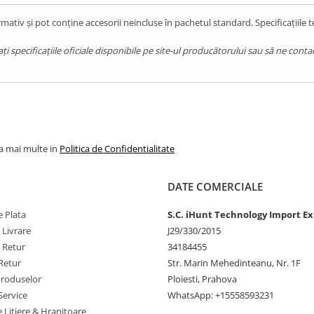
mativ și pot conține accesorii neincluse în pachetul standard. Specificațiile 
pecificațiile oficiale disponibile pe site-ul producătorului sau să ne contact
la mai multe in
Politica de Confidentialitate
DATE COMERCIALE
 Plata
S.C. iHunt Technology Import Ex
 Livrare
J29/330/2015
e Retur
34184455
Retur
Str. Marin Mehedinteanu, Nr. 1F
Produselor
Ploiesti, Prahova
Service
WhatsApp: +15558593231
e Litiere & Hranitoare