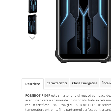
Oală sub Presiune
Slow Cooker
Grătar Grill
Gătit cu Aburi
Storcător
Deshidratoare
Blender
Aparate de Cafea
Aspiratoare Verticale
Friteuze Aer Cald / Air Fryer
Mașini de Spălat
Mașini de Spălat Vase
Caracteristici
Clasa Energetica
Încăr
Descriere
Mașini de Spălat Rufe
Roboți Curătenie
FOSSiBOT F101P
este smartphone-ul rugged compact ideal 
aventurieri care au nevoie de un dispozitiv fiabil în cele ma
Roboți Aspirator
robust certificat IP68, IP69K și MIL-STD-810H, F101P rezistă 
Roboți Geamuri
temperature extreme, fiind partenerul perfect pentru șanti