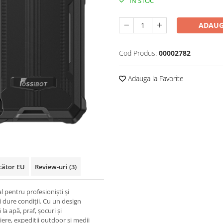
IN STOC
ADAUG
Cod Produs:
00002782
Adauga la Favorite
cător EU
Review-uri
(3)
pentru profesioniști și
i dure condiții. Cu un design
la apă, praf, șocuri și
ere, expediții outdoor și medii