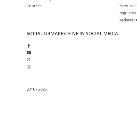
ENERGIE
Contact
Produse 
Gift Card EV
Regulame
STATII DE INCARCARE EV
Declaratii
Stații de Încărcare Rezidențiale /
SOCIAL
URMARESTE-NE IN SOCIAL MEDIA
Acasă
Stații de Încărcare Comerciale /
Profesionale
2016 - 2026