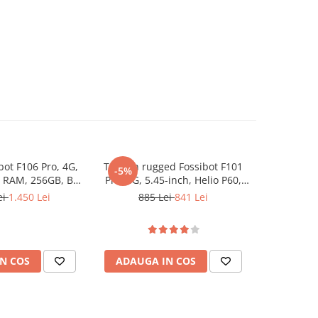
bot F106 Pro, 4G,
Telefon rugged Fossibot F101
Telefon r
-5%
-5%
 RAM, 256GB, Big
Pro, 4G, 5.45-inch, Helio P60,
Pro, 5G, 6
 NFC, 12000mAh,
8GB RAM + 128GB, NFC,
8GB RAM, 1
ei
1.450 Lei
885 Lei
841 Lei
1.07
roid 14
10600mAh, Android 13, Black
N COS
ADAUGA IN COS
ADAUG