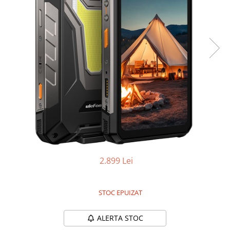
Oală sub Presiune
Slow Cooker
Grătar Grill
Gătit cu Aburi
Storcător
Deshidratoare
Blender
Aparate de Cafea
Aspiratoare Verticale
Friteuze Aer Cald / Air Fryer
Mașini de Spălat
2.899 Lei
Mașini de Spălat Vase
Mașini de Spălat Rufe
STOC EPUIZAT
Roboți Curătenie
Roboți Aspirator
ALERTA STOC
Roboți Geamuri