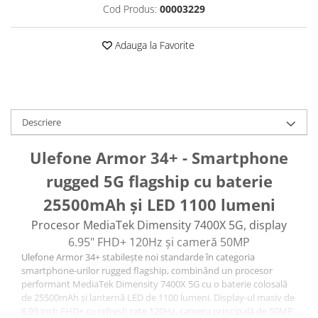
Cod Produs:
00003229
Roboți Gradină
Roboți Piscină
Adauga la Favorite
Accesorii Consumabile
Uscătoare
Uscătoare Haine
Lăzi Frigorifice
Descriere
Coșuri de gunoi
Ulefone Armor 34+ - Smartphone
INGRIJIRE PERSONALA
Uscătoare de Păr
rugged 5G flagship cu baterie
Plăci de Îndreptat Părul
25500mAh și LED 1100 lumeni
SPA
Procesor MediaTek Dimensity 7400X 5G, display
CASA, GRADINA SI BRICOLAJ
6.95" FHD+ 120Hz și cameră 50MP
Ulefone Armor 34+ stabilește noi standarde în categoria
Sigurante inteligente
smartphone-urilor rugged flagship, combinând un procesor
Camere de supraveghere
performant MediaTek Dimensity 7400X 5G cu o baterie colosală
de 25500mAh și lanternă LED de 1100 lumeni. Display-ul masiv de
Climatizare
6.95 inch FHD+ cu refresh rate 120Hz, camera principală de 50MP