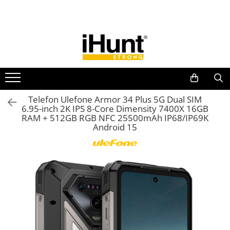
Toate Produsele
TELEFOANE & TABLETE IHUNT
Telefoane iHunt
Smartphone
Telefoane Rezistente
Telefon Ulefone Armor 34 Plus 5G Dual SIM
6.95-inch 2K IPS 8-Core Dimensity 7400X 16GB
Telefoane Butoane
RAM + 512GB RGB NFC 25500mAh IP68/IP69K
Boxe Portabile
Android 15
Casti Audio
Accesorii telefoane
Huse protectie
Smartwatch
Accesorii smartwatch
ELECTROCASNICE
Aparate de Gătit