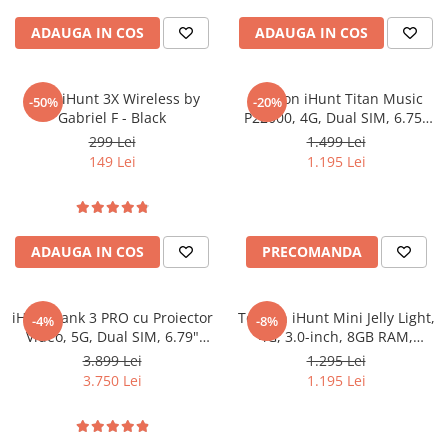
ADAUGA IN COS
ADAUGA IN COS
Casti iHunt 3X Wireless by
Telefon iHunt Titan Music
-50%
-20%
Gabriel F - Black
P22000, 4G, Dual SIM, 6.75"
120Hz, Octa-Core, 6GB RAM,
299 Lei
1.499 Lei
128GB, NFC, Dual Speaker
149 Lei
1.195 Lei
Power 120dB, 50MP Night
Vision, Android 16
ADAUGA IN COS
PRECOMANDA
iHunt Tank 3 PRO cu Proiector
Telefon iHunt Mini Jelly Light,
-4%
-8%
Video, 5G, Dual SIM, 6.79"
4G, 3.0-inch, 8GB RAM,
120Hz, Dimensity 8200, 16GB
256GB, Camera 48MP, NFC,
3.899 Lei
1.295 Lei
RAM, 512GB, NFC, 23800mAh,
2000mAh, Incarcare Wireless,
3.750 Lei
1.195 Lei
Android 14
Android 13