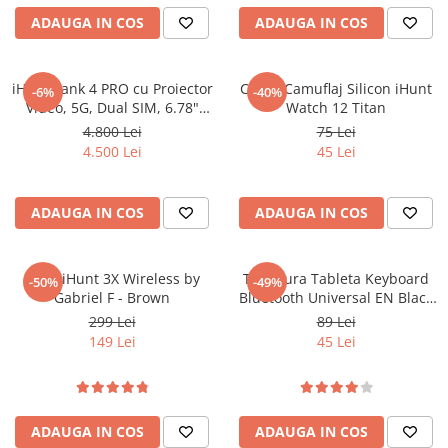
ADAUGA IN COS
ADAUGA IN COS
iHunt Tank 4 PRO cu Proiector
Curea Camuflaj Silicon iHunt
-6%
-40%
Video, 5G, Dual SIM, 6.78"
Watch 12 Titan
120Hz AMOLED, Dimensity
4.800 Lei
75 Lei
7300, 12GB RAM, 512GB, NFC,
4.500 Lei
45 Lei
Android 15
ADAUGA IN COS
ADAUGA IN COS
Casti iHunt 3X Wireless by
Tastatura Tableta Keyboard
-50%
-49%
Gabriel F - Brown
Bluetooth Universal EN Black
Bulk
299 Lei
89 Lei
149 Lei
45 Lei
ADAUGA IN COS
ADAUGA IN COS