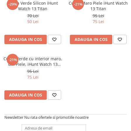
Curea Verde Silicon iHunt
Curea Maro Piele iHunt Watch
-29%
-21%
Watch 13 Titan
13 Titan
70 Lei
95 Lei
50 Lei
75 Lei
ADAUGA IN COS
ADAUGA IN COS
Curea Verde cu interior maro,
-21%
din Piele, iHunt Watch 13
Titan
95 Lei
75 Lei
ADAUGA IN COS
Newsletter
Nu rata ofertele si promotiile noastre