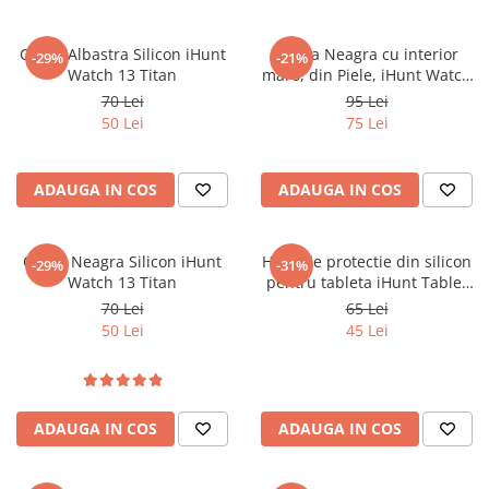
Curea Albastra Silicon iHunt
Curea Neagra cu interior
-29%
-21%
Watch 13 Titan
maro, din Piele, iHunt Watch
13 Titan
70 Lei
95 Lei
50 Lei
75 Lei
ADAUGA IN COS
ADAUGA IN COS
Curea Neagra Silicon iHunt
Husa de protectie din silicon
-29%
-31%
Watch 13 Titan
pentru tableta iHunt Tablet
PC 11 Ultra
70 Lei
65 Lei
50 Lei
45 Lei
ADAUGA IN COS
ADAUGA IN COS