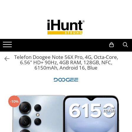
Toate Produsele
TELEFOANE & TABLETE IHUNT
Telefoane iHunt
Smartphone
Telefoane Rezistente
Telefon Doogee Note 56X Pro, 4G, Octa-Core,
6.56" HD+ 90Hz, 4GB RAM, 128GB, NFC,
Telefoane Butoane
6150mAh, Android 16, Blue
Boxe Portabile
Casti Audio
Accesorii telefoane
Huse protectie
-10%
Smartwatch
Accesorii smartwatch
ELECTROCASNICE
Aparate de Gătit