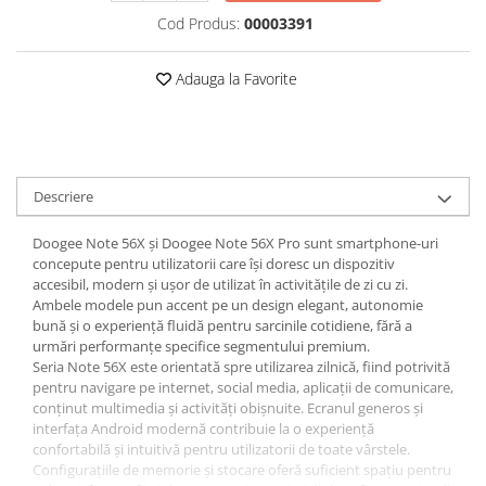
Roboți Gradină
Cod Produs:
00003391
Roboți Piscină
Accesorii Consumabile
Adauga la Favorite
Uscătoare
Uscătoare Haine
Lăzi Frigorifice
Descriere
Coșuri de gunoi
INGRIJIRE PERSONALA
Doogee Note 56X și Doogee Note 56X Pro sunt smartphone-uri
Uscătoare de Păr
concepute pentru utilizatorii care își doresc un dispozitiv
accesibil, modern și ușor de utilizat în activitățile de zi cu zi.
Plăci de Îndreptat Părul
Ambele modele pun accent pe un design elegant, autonomie
bună și o experiență fluidă pentru sarcinile cotidiene, fără a
SPA
urmări performanțe specifice segmentului premium.
CASA, GRADINA SI BRICOLAJ
Seria Note 56X este orientată spre utilizarea zilnică, fiind potrivită
pentru navigare pe internet, social media, aplicații de comunicare,
Sigurante inteligente
conținut multimedia și activități obișnuite. Ecranul generos și
Camere de supraveghere
interfața Android modernă contribuie la o experiență
confortabilă și intuitivă pentru utilizatorii de toate vârstele.
Climatizare
Configurațiile de memorie și stocare oferă suficient spațiu pentru