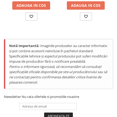
Tablete Oukitel
ADAUGA IN COS
ADAUGA IN COS
ENERGIE
Gift Card EV
STATII DE INCARCARE EV
Stații de Încărcare Rezidențiale /
Acasă
Stații de Încărcare Comerciale /
Notă importantă:
Imaginile produselor au caracter informativ
Profesionale
și pot conține accesorii neincluse în pachetul standard.
Specificațiile tehnice și aspectul produsului pot suferi modificări
impuse de producător fără o notificare prealabilă.
Pentru o informare riguroasă, vă recomandăm să consultați
specificațiile oficiale disponibile pe site-ul producătorului sau să
ne contactați pentru confirmarea detaliilor critice înainte de
plasarea comenzii.
Newsletter
Nu rata ofertele si promotiile noastre