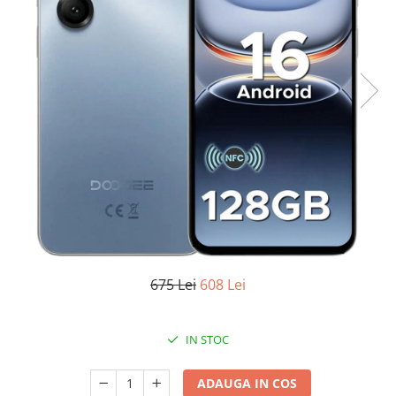
Oală sub Presiune
Slow Cooker
Grătar Grill
Gătit cu Aburi
Storcător
Deshidratoare
Blender
Aparate de Cafea
Aspiratoare Verticale
Friteuze Aer Cald / Air Fryer
Mașini de Spălat
675 Lei
608 Lei
Mașini de Spălat Vase
Mașini de Spălat Rufe
IN STOC
Roboți Curătenie
Roboți Aspirator
ADAUGA IN COS
Roboți Geamuri