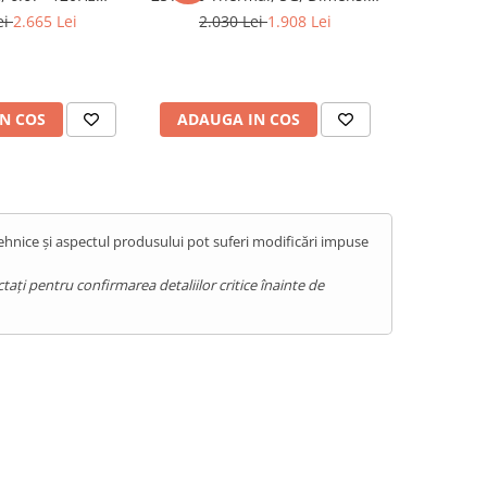
nsity 7300, 16GB
6300, 8GB RAM, 256GB, NFC,
6.56" 120
ei
2.665 Lei
2.030 Lei
1.908 Lei
1.49
NFC, Android 15
ThermoVue Turbo, Android 15
NFC, 103
N COS
ADAUGA IN COS
ADAUG
tehnice și aspectul produsului pot suferi modificări impuse
ați pentru confirmarea detaliilor critice înainte de