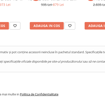
50, 8GB RAM,
6GB RAM, 128GB, NFC, Android
AMOLED, Dime
973 Lei
935 Lei
879 Lei
2.835 L
 10000mAh,
14, Green
RAM, 512GB, 
, Orange
COS
ADAUGA IN COS
ADAUGA I
mativ și pot conține accesorii neincluse în pachetul standard. Specificațiile 
pecificațiile oficiale disponibile pe site-ul producătorului sau să ne contact
la mai multe in
Politica de Confidentialitate