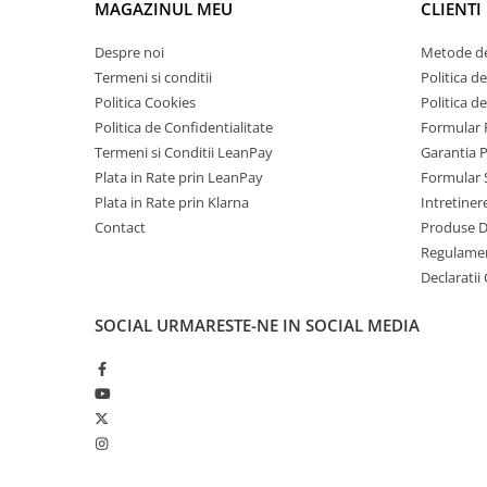
MAGAZINUL MEU
CLIENTI
Tablete Doogee
Produse Hotwav
Despre noi
Metode de
Termeni si conditii
Politica de
Telefoane Mobile Hotwav
Politica Cookies
Politica d
Produse Unihertz
Politica de Confidentialitate
Formular 
Telefoane Mobile Unihertz
Termeni si Conditii LeanPay
Garantia 
Tablete Unihertz
Plata in Rate prin LeanPay
Formular 
Produse Blackview
Plata in Rate prin Klarna
Intretiner
Contact
Produse 
Telefoane Mobile Blackview
Regulame
Tablete Blackview
Declaratii
Casti Audio Blackview
Produse Fossibot
SOCIAL
URMARESTE-NE IN SOCIAL MEDIA
Telefoane Mobile Fossibot
Tablete Fossibot
Produse Oukitel
Telefoane Mobile Oukitel
Tablete Oukitel