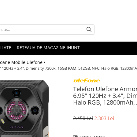
ILATE
RETEAUA DE MAGAZINE IHUNT
foane Mobile Ulefone /
95" 120Hz + 3.4", Dimensity 7300x, 16GB RAM, 512GB, NFC, Halo RGB, 12800mA
Telefon Ulefone Armor
6.95" 120Hz + 3.4", D
Halo RGB, 12800mAh, 
2.450 Lei
2.303 Lei