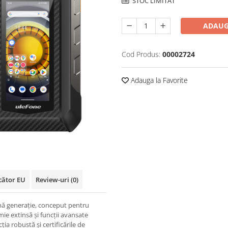
STOC LIMITAT
ADAUG
Cod Produs:
00002724
Adauga la Favorite
cător EU
Review-uri
(0)
ă generație, conceput pentru
ie extinsă și funcții avansate
ția robustă și certificările de