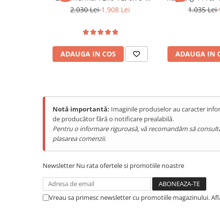
Purificatoare
120Hz, Helio G99, 12GB RAM,
Octa-Core T72
2.030 Lei
1.908 Lei
1.035 Lei
Power Station
256GB, NFC, Android 15
256GB, NFC,
Android 15
Seturi de duș
Utilaje gradina
ADAUGA IN COS
ADAUGA IN 
PET SHOP
Litiere Automate
Hrănitoare Inteligente
Accesorii Litiere
Notă importantă:
Imaginile produselor au caracter infor
de producător fără o notificare prealabilă.
ALTI PRODUCATORI
Pentru o informare riguroasă, vă recomandăm să consultați s
Produse Ulefone
plasarea comenzii.
Telefoane Mobile Ulefone
Tablete Ulefone
Newsletter
Nu rata ofertele si promotiile noastre
Casti Audio Ulefone
Huse protectie Ulefone
Vreau sa primesc newsletter cu promotiile magazinului. Af
Produse Doogee
Telefoane Mobile Doogee