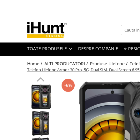
Toate Produsele
TELEFOANE & TABLETE IHUNT
Telefoane iHunt
TOATE PRODUSELE
DESPRE COMPANIE
⭐ RESIG
Smartphone
Telefoane Rezistente
Home /
ALTI PRODUCATORI /
Produse Ulefone /
Tele
Telefoane Butoane
Telefon Ulefone Armor 30 Pro, 5G, Dual SIM, Dual Screen 6.
Boxe Portabile
-6%
Casti Audio
Accesorii telefoane
Huse protectie
Smartwatch
Accesorii smartwatch
ELECTROCASNICE
Aparate de Gătit