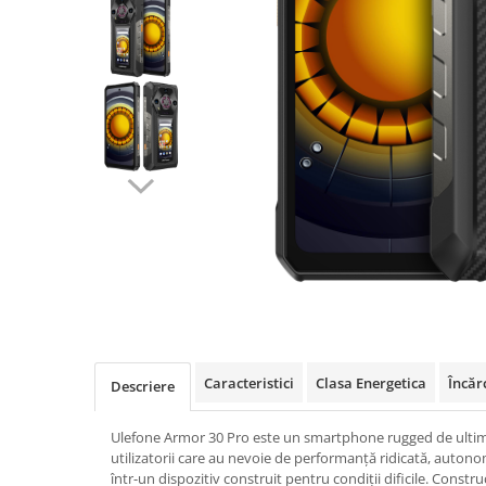
Oală sub Presiune
Slow Cooker
Grătar Grill
Gătit cu Aburi
Storcător
Deshidratoare
Blender
Aparate de Cafea
Aspiratoare Verticale
Friteuze Aer Cald / Air Fryer
Mașini de Spălat
Mașini de Spălat Vase
Caracteristici
Clasa Energetica
Încăr
Descriere
Mașini de Spălat Rufe
Roboți Curătenie
Ulefone Armor 30 Pro este un smartphone rugged de ultim
Roboți Aspirator
utilizatorii care au nevoie de performanță ridicată, autonom
într-un dispozitiv construit pentru condiții dificile. Construc
Roboți Geamuri