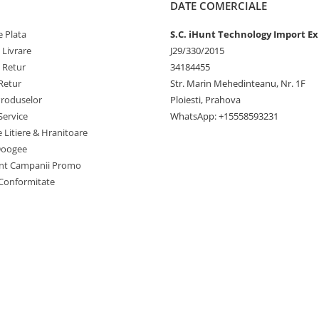
DATE COMERCIALE
 Plata
S.C. iHunt Technology Import Ex
 Livrare
J29/330/2015
e Retur
34184455
Retur
Str. Marin Mehedinteanu, Nr. 1F
Produselor
Ploiesti, Prahova
Service
WhatsApp: +15558593231
e Litiere & Hranitoare
Doogee
nt Campanii Promo
 Conformitate