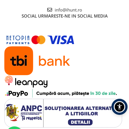
Roboți Gradină
info@ihunt.ro
Roboți Piscină
SOCIAL
URMARESTE-NE IN SOCIAL MEDIA
Accesorii Consumabile
Uscătoare
Uscătoare Haine
Lăzi Frigorifice
Coșuri de gunoi
INGRIJIRE PERSONALA
Uscătoare de Păr
Plăci de Îndreptat Părul
SPA
CASA, GRADINA SI BRICOLAJ
Sigurante inteligente
Camere de supraveghere
Climatizare