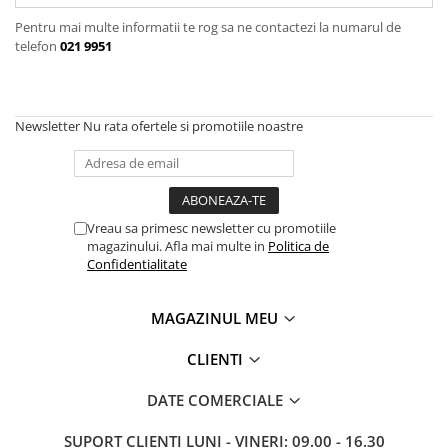
Oală sub Presiune
Pentru mai multe informatii te rog sa ne contactezi la numarul de
telefon
021 9951
Slow Cooker
Grătar Grill
Gătit cu Aburi
Newsletter
Nu rata ofertele si promotiile noastre
Storcător
Deshidratoare
Blender
Aparate de Cafea
Vreau sa primesc newsletter cu promotiile
Aspiratoare Verticale
magazinului. Afla mai multe in
Politica de
Confidentialitate
Friteuze Aer Cald / Air Fryer
Mașini de Spălat
MAGAZINUL MEU
Mașini de Spălat Vase
CLIENTI
Mașini de Spălat Rufe
Roboți Curătenie
DATE COMERCIALE
Roboți Aspirator
SUPORT CLIENTI
LUNI - VINERI: 09.00 - 16.30
Roboți Geamuri