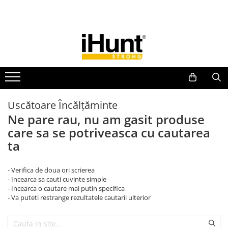
Toate Produsele
TELEFOANE & TABLETE IHUNT
Telefoane iHunt
Smartphone
Telefoane Rezistente
Uscătoare Încălțăminte
Telefoane Butoane
Ne pare rau, nu am gasit produse
Boxe Portabile
care sa se potriveasca cu cautarea
Casti Audio
ta
Accesorii telefoane
- Verifica de doua ori scrierea
Huse protectie
- Incearca sa cauti cuvinte simple
Smartwatch
- Incearca o cautare mai putin specifica
- Va puteti restrange rezultatele cautarii ulterior
Accesorii smartwatch
ELECTROCASNICE
Aparate de Gătit