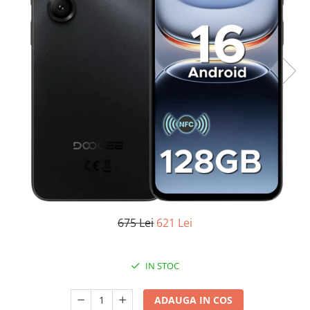
Oală sub Presiune
Slow Cooker
Grătar Grill
Gătit cu Aburi
Storcător
Deshidratoare
Blender
Aparate de Cafea
Aspiratoare Verticale
Friteuze Aer Cald / Air Fryer
Mașini de Spălat
675 Lei
621 Lei
Mașini de Spălat Vase
Mașini de Spălat Rufe
IN STOC
Roboți Curătenie
Roboți Aspirator
ADAUGA IN COS
Roboți Geamuri