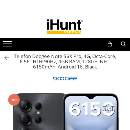
Toate Produsele
TELEFOANE & TABLETE IHUNT
Telefoane iHunt
Smartphone
Telefoane Rezistente
Telefon Doogee Note 56X Pro, 4G, Octa-Core,
6.56" HD+ 90Hz, 4GB RAM, 128GB, NFC,
Telefoane Butoane
6150mAh, Android 16, Black
Boxe Portabile
Casti Audio
Accesorii telefoane
Huse protectie
-8%
Smartwatch
Accesorii smartwatch
ELECTROCASNICE
Aparate de Gătit