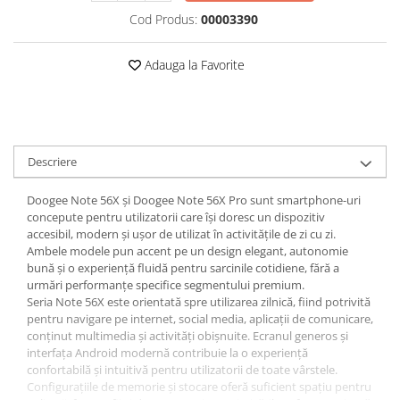
Roboți Gradină
Cod Produs:
00003390
Roboți Piscină
Accesorii Consumabile
Adauga la Favorite
Uscătoare
Uscătoare Haine
Lăzi Frigorifice
Descriere
Coșuri de gunoi
INGRIJIRE PERSONALA
Doogee Note 56X și Doogee Note 56X Pro sunt smartphone-uri
Uscătoare de Păr
concepute pentru utilizatorii care își doresc un dispozitiv
accesibil, modern și ușor de utilizat în activitățile de zi cu zi.
Plăci de Îndreptat Părul
Ambele modele pun accent pe un design elegant, autonomie
bună și o experiență fluidă pentru sarcinile cotidiene, fără a
SPA
urmări performanțe specifice segmentului premium.
CASA, GRADINA SI BRICOLAJ
Seria Note 56X este orientată spre utilizarea zilnică, fiind potrivită
pentru navigare pe internet, social media, aplicații de comunicare,
Sigurante inteligente
conținut multimedia și activități obișnuite. Ecranul generos și
Camere de supraveghere
interfața Android modernă contribuie la o experiență
confortabilă și intuitivă pentru utilizatorii de toate vârstele.
Climatizare
Configurațiile de memorie și stocare oferă suficient spațiu pentru