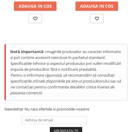
ENERGIE
ADAUGA IN COS
ADAUGA IN COS
Gift Card EV
STATII DE INCARCARE EV
Stații de Încărcare Rezidențiale /
Acasă
Stații de Încărcare Comerciale /
Profesionale
Notă importantă:
Imaginile produselor au caracter informativ
și pot conține accesorii neincluse în pachetul standard.
Specificațiile tehnice și aspectul produsului pot suferi modificări
impuse de producător fără o notificare prealabilă.
Pentru o informare riguroasă, vă recomandăm să consultați
specificațiile oficiale disponibile pe site-ul producătorului sau să
ne contactați pentru confirmarea detaliilor critice înainte de
plasarea comenzii.
Newsletter
Nu rata ofertele si promotiile noastre