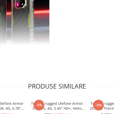
PRODUSE SIMILARE
Ulefone Armor
Telefon rugged Ulefone Armor
Telefon rugg
-5%
-5%
IR, 4G, 6.78"
X12 Pro, 4G, 5.45" HD+, Helio
25T Pro Therm
99, 12GB RAM,
G36, 4GB RAM, 64GB, NFC,
6300, 8GB R