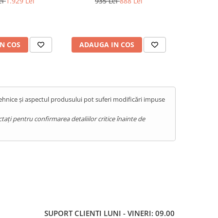
ei
1.929 Lei
935 Lei
888 Lei
1.39
rbo, Android 15
14, Green
N COS
ADAUGA IN COS
ADAUG
tehnice și aspectul produsului pot suferi modificări impuse
ați pentru confirmarea detaliilor critice înainte de
SUPORT CLIENTI
LUNI - VINERI: 09.00