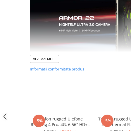
Roboți Gradină
Roboți Piscină
Accesorii Consumabile
Uscătoare
Uscătoare Haine
Lăzi Frigorifice
Coșuri de gunoi
VEZI MAI MULT
INGRIJIRE PERSONALA
Informatii conformitate produs
Uscătoare de Păr
Plăci de Îndreptat Părul
SPA
CASA, GRADINA SI BRICOLAJ
Sigurante inteligente
Camere de supraveghere
Telefon rugged Ulefone
Telefon rugged 
-5%
-5%
Climatizare
RugKing 4 Pro, 4G, 6.56" HD+,
27T Thermal FL
Octa-Core T7250, 8GB RAM,
120Hz, Helio G