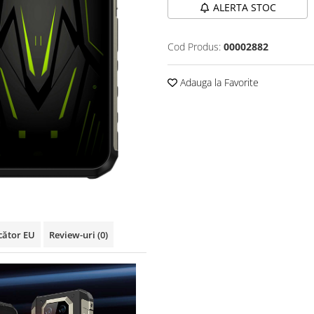
ALERTA STOC
Cod Produs:
00002882
Adauga la Favorite
cător EU
Review-uri
(0)