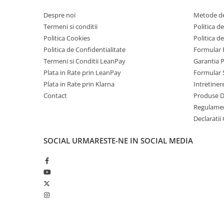
Telefoane Mobile Doogee
Despre noi
Metode de
Tablete Doogee
Termeni si conditii
Politica de
Produse Hotwav
Politica Cookies
Politica d
Telefoane Mobile Hotwav
Politica de Confidentialitate
Formular 
Termeni si Conditii LeanPay
Garantia 
Produse Unihertz
Plata in Rate prin LeanPay
Formular 
Telefoane Mobile Unihertz
Plata in Rate prin Klarna
Intretiner
Tablete Unihertz
Contact
Produse 
Produse Blackview
Regulame
Declaratii
Telefoane Mobile Blackview
Tablete Blackview
SOCIAL
URMARESTE-NE IN SOCIAL MEDIA
Casti Audio Blackview
Produse Fossibot
Telefoane Mobile Fossibot
Tablete Fossibot
Produse Oukitel
Telefoane Mobile Oukitel