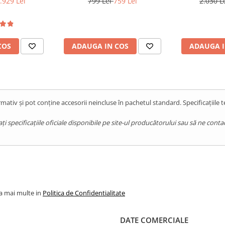
.929 Lei
799 Lei
759 Lei
2.030 L
Android 15
Android 14, Black
ThermoVue Tu
COS
ADAUGA IN COS
ADAUGA I
mativ și pot conține accesorii neincluse în pachetul standard. Specificațiile 
pecificațiile oficiale disponibile pe site-ul producătorului sau să ne contact
la mai multe in
Politica de Confidentialitate
DATE COMERCIALE