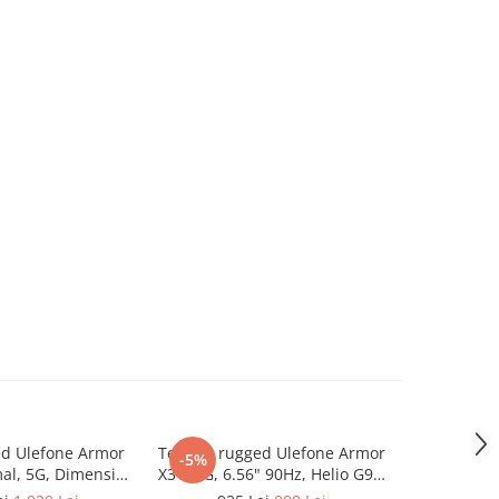
ed Ulefone Armor
Telefon rugged Ulefone Armor
Telefon r
-5%
-5%
al, 5G, Dimensity
X31, 4G, 6.56" 90Hz, Helio G91,
X32 Pro, 
AM, 256GB, NFC,
6GB RAM, 128GB, NFC, Android
RAM, 256G