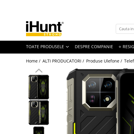
Toate Produsele
TELEFOANE & TABLETE IHUNT
Telefoane iHunt
TOATE PRODUSELE
DESPRE COMPANIE
⭐ RESIG
Smartphone
Telefoane Rezistente
Home /
ALTI PRODUCATORI /
Produse Ulefone /
Tele
Telefoane Butoane
Boxe Portabile
Casti Audio
Accesorii telefoane
Huse protectie
Smartwatch
Accesorii smartwatch
ELECTROCASNICE
Aparate de Gătit