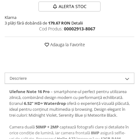
ALERTA STOC
Klarna
3 plăți fără dobândă de
179,67 RON
Detalii
Cod Produs:
00002913-8067
Adauga la Favorite
Descriere
Ulefone Note 16 Pro
– smartphone-ul perfect pentru utilizarea
zilnică, combinând design modern cu performanță echilibrată.
Ecranul
6.52" HD+ Waterdrop
oferă o experiență vizuală plăcută,
ideal pentru conținut multimedia și browsing. Design elegant în
trei culori: Midnight Violet, Serenity Blue și Meteorite Black.
Camera duală
50MP + 2MP
captează fotografii clare și detaliate în
orice condiție de lumină, iar camera frontală
8MP
asigură selfie-
uri de calitate. Procesorul
Helio A22
împreună cu
12GB RAM